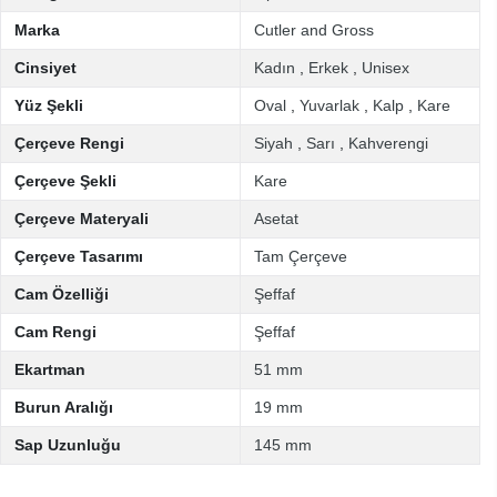
Marka
Cutler and Gross
Cinsiyet
Kadın
,
Erkek
,
Unisex
Yüz Şekli
Oval
,
Yuvarlak
,
Kalp
,
Kare
Çerçeve Rengi
Siyah
,
Sarı
,
Kahverengi
Çerçeve Şekli
Kare
Çerçeve Materyali
Asetat
Çerçeve Tasarımı
Tam Çerçeve
Cam Özelliği
Şeffaf
Cam Rengi
Şeffaf
Ekartman
51 mm
Burun Aralığı
19 mm
Sap Uzunluğu
145 mm