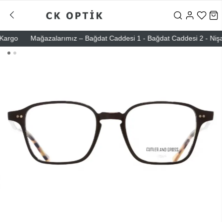
go
Mağazalarımız – Bağdat Caddesi 1 - Bağdat Caddesi 2 - Nişantaşı