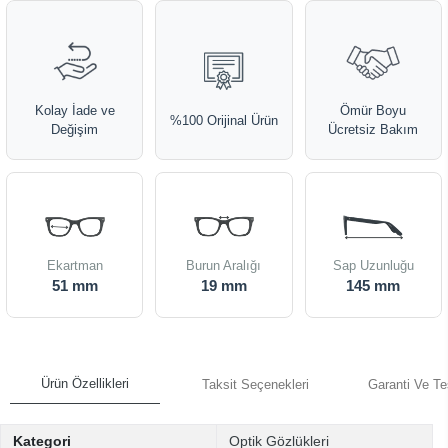
Kolay İade ve
Ömür Boyu
%100 Orijinal Ürün
Değişim
Ücretsiz Bakım
Ekartman
Burun Aralığı
Sap Uzunluğu
51 mm
19 mm
145 mm
Ürün Özellikleri
Taksit Seçenekleri
Garanti Ve Te
Kategori
Optik Gözlükleri