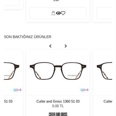
SON BAKTIĞINIZ ÜRÜNLER
+
3
+
3
60 51 03
Cutler and Gross 1360 51 03
Cutler 
0,00 TL