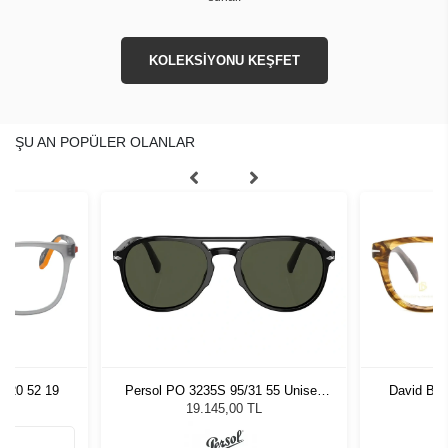
KOLEKSİYONU KEŞFET
ŞU AN POPÜLER OLANLAR
 020 52 19
Persol PO 3235S 95/31 55 Unisex
David Be
Güneş Gözlüğü
19.145,00 TL