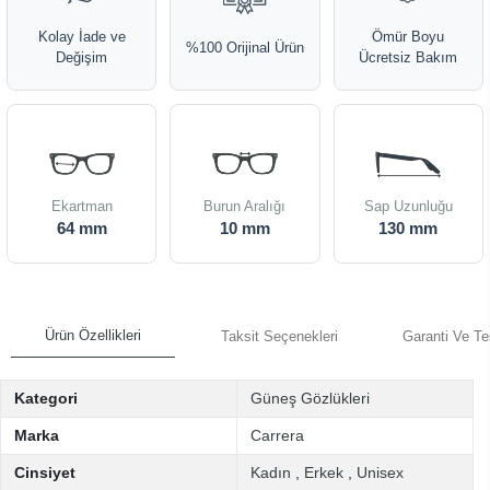
Kolay İade ve
Ömür Boyu
%100 Orijinal Ürün
Değişim
Ücretsiz Bakım
Ekartman
Burun Aralığı
Sap Uzunluğu
64 mm
10 mm
130 mm
Ürün Özellikleri
Taksit Seçenekleri
Garanti Ve Te
Kategori
Güneş Gözlükleri
Marka
Carrera
Cinsiyet
Kadın
,
Erkek
,
Unisex