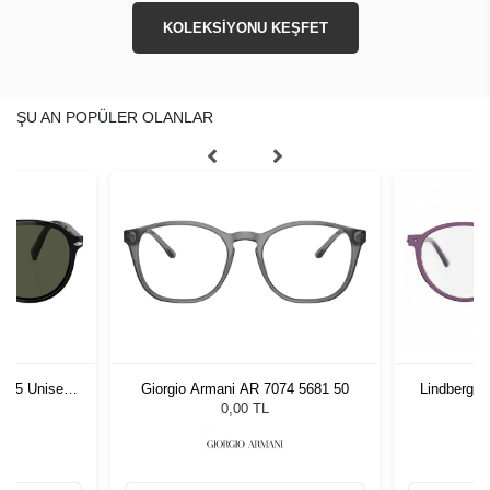
KOLEKSİYONU KEŞFET
ŞU AN POPÜLER OLANLAR
1 55 Unisex
Giorgio Armani AR 7074 5681 50
Lindberg 
ğü
L
0,00 TL