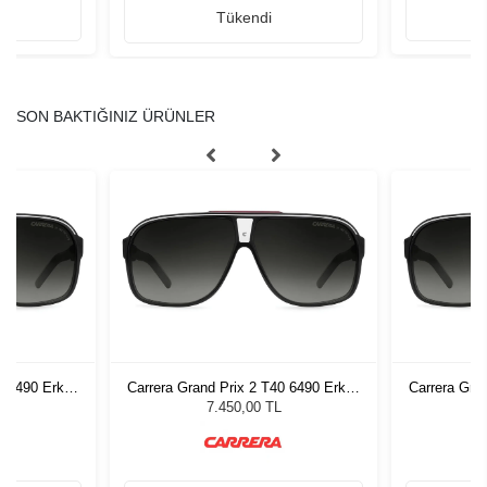
Tükendi
SON BAKTIĞINIZ ÜRÜNLER
0 6490 Erkek
Carrera Grand Prix 2 T40 6490 Erkek
Carrera Gra
ğü
Güneş Gözlüğü
G
7.450,00 TL