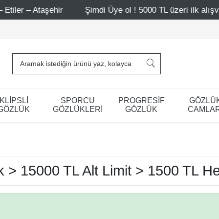
ler – Ataşehir
Şimdi Üye ol ! 5000 TL üzeri ilk alışveri
KLİPSLİ
SPORCU
PROGRESİF
GÖZLÜ
GÖZLÜK
GÖZLÜKLERİ
GÖZLÜK
CAMLAR
k > 15000 TL Alt Limit > 1500 TL H