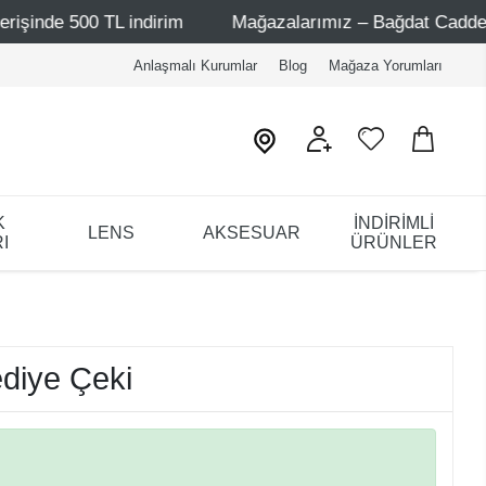
şinde 500 TL indirim
Mağazalarımız – Bağdat Caddesi 1 -
Anlaşmalı Kurumlar
Blog
Mağaza Yorumları
K
İNDİRİMLİ
LENS
AKSESUAR
I
ÜRÜNLER
ediye Çeki