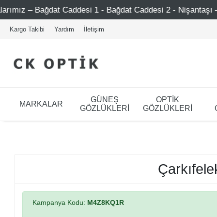
ız – Bağdat Caddesi 1 - Bağdat Caddesi 2 - Nişantaşı – Eti
Kargo Takibi
Yardım
İletişim
GÜNEŞ
OPTİK
MARKALAR
GÖZLÜKLERİ
GÖZLÜKLERİ
Çarkıfele
Kampanya Kodu:
M4Z8KQ1R