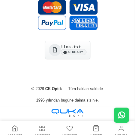
llms.txt
AI READY
© 2026
CK Optik
— Tüm hakları saklıdır.
1996 yılından bugüne daima sizinle.
Ana Sayfa
Kategoriler
Favorilerim
Sepetim
Giriş Yap