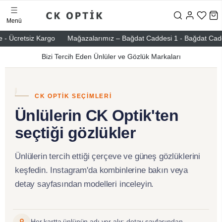
Menü
 - Ücretsiz Kargo
Mağazalarımız – Bağdat Caddesi 1 - Bağdat Caddesi
Bizi Tercih Eden Ünlüler ve Gözlük Markaları
CK OPTIK SEÇIMLERI
Ünlülerin CK Optik'ten
seçtiği gözlükler
Ünlülerin tercih ettiği çerçeve ve güneş gözlüklerini
keşfedin. Instagram'da kombinlerine bakın veya
detay sayfasından modelleri inceleyin.
Her kartta ünlünün adı yer alır; detay sayfasından