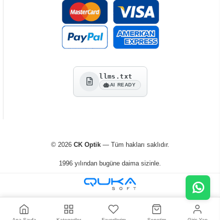
llms.txt
AI READY
© 2026
CK Optik
— Tüm hakları saklıdır.
1996 yılından bugüne daima sizinle.
Ana Sayfa
Kategoriler
Favorilerim
Sepetim
Giriş Yap