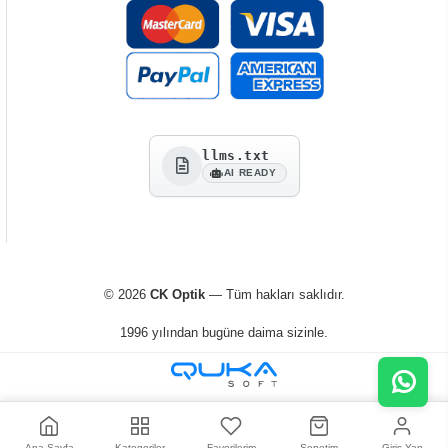
llms.txt
AI READY
© 2026
CK Optik
— Tüm hakları saklıdır.
1996 yılından bugüne daima sizinle.
Ana Sayfa
Kategoriler
Favorilerim
Sepetim
Giriş Yap